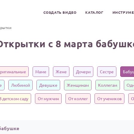
СОЗДАТЬ ВИДЕО
КАТАЛОГ
ИНСТРУМ
крытки
Открытки с 8 марта бабушк
ригинальные
Маме
Жене
Дочери
Сестре
Бабу
е
Любимой
Девушке
Женщинам
Коллегам
Одн
В детском саду
От мужчин
От коллег
От учеников
О
 бабушке