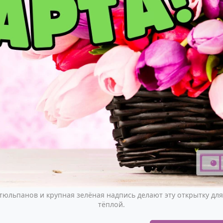
тюльпанов и крупная зелёная надпись делают эту открытку дл
тёплой.