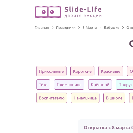
Главная
Праздники
8 Марта
Бабушке
От
Прикольные
Короткие
Красивые
О
Тёте
Племяннице
Крёстной
Подруг
Воспитателю
Начальнице
В школе
Открытка с 8 марта