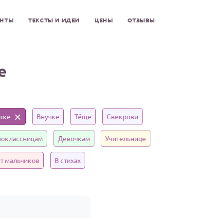
ЕНТЫ
ТЕКСТЫ И ИДЕИ
ЦЕНЫ
ОТЗЫВЫ
е
шке
Внучке
Тёще
Свекрови
оклассницам
Девочкам
Учительнице
т мальчиков
В стихах