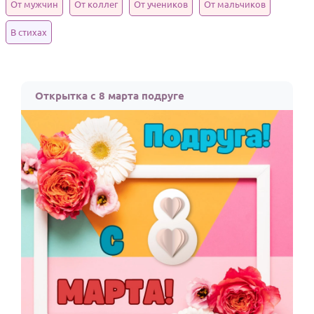
От мужчин
От коллег
От учеников
От мальчиков
HOT
Выпускной
В стихах
Календарь праздников
КОМУ
Открытка с 8 марта подруге
Женщине
Мужчине
Маме
Папе
Детям
Все родственники
ПЕРСОНАЛЬНЫЕ
Пожелания
По именам