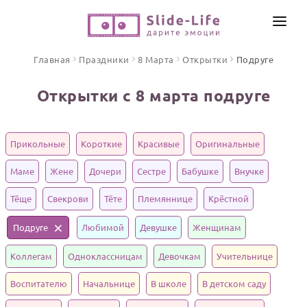
СОЗДАТЬ ВИДЕО
Главная
Праздники
8 Марта
Открытки
Подруге
КАТАЛОГ
Открытки с 8 марта подруге
ИНСТРУМЕНТЫ
ПО ФОРМАТУ
ТЕКСТЫ И ИДЕИ
Видео поздравления
Прикольные
Короткие
Красивые
Оригинальные
Песни поздравления
ЦЕНЫ
Маме
Жене
Дочери
Сестре
Бабушке
Внучке
Открытки
ОТЗЫВЫ
Тёще
Свекрови
Тёте
Племяннице
Крёстной
Стихи и тексты
Подруге
Любимой
Девушке
Женщинам
ПРАЗДНИКИ
Коллегам
Одноклассницам
Девочкам
Учительнице
С Днем рождения
Юбилей
Воспитателю
Начальнице
В школе
В детском саду
Свадьба