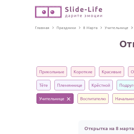
Главная
Праздники
8 Марта
Учительнице
От
Прикольные
Короткие
Красивые
О
Тёте
Племяннице
Крёстной
Подруг
Учительнице
Воспитателю
Начальни
Открытка на 8 марта