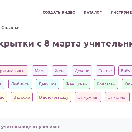
СОЗДАТЬ ВИДЕО
КАТАЛОГ
ИНСТРУМ
Открытки
крытки с 8 марта учительн
ригинальные
Маме
Жене
Дочери
Сестре
Бабу
е
Любимой
Девушке
Женщинам
Коллегам
Одн
це
В школе
В детском саду
От мужчин
От коллег
 учительнице от учеников