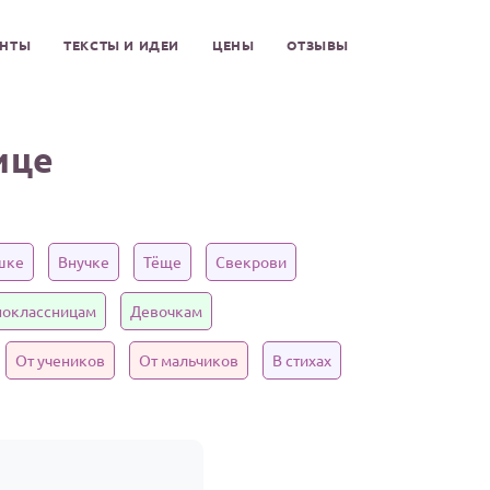
ЕНТЫ
ТЕКСТЫ И ИДЕИ
ЦЕНЫ
ОТЗЫВЫ
ице
шке
Внучке
Тёще
Свекрови
оклассницам
Девочкам
От учеников
От мальчиков
В стихах