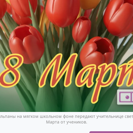
льпаны на мягком школьном фоне передают учительнице свет
Марта от учеников.