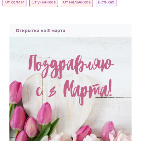
От коллег
От учеников
От мальчиков
В стихах
Годовщина свадьбы
Календарь праздников
Открытка на 8 марта
КОМУ
Женщине
Мужчине
Маме
Папе
Детям
Все родственники
ПЕРСОНАЛЬНЫЕ
Пожелания
По именам