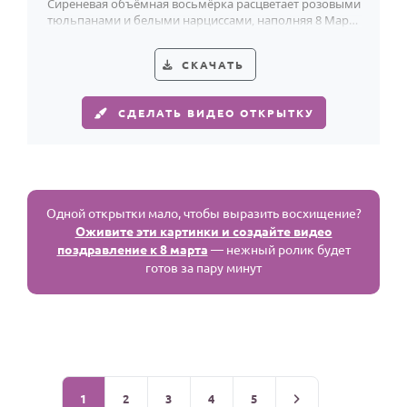
Сиреневая объёмная восьмёрка расцветает розовыми
тюльпанами и белыми нарциссами, наполняя 8 Марта
весенней свежестью.
СКАЧАТЬ
СДЕЛАТЬ ВИДЕО ОТКРЫТКУ
Одной открытки мало, чтобы выразить восхищение?
Оживите эти картинки и создайте видео
поздравление к 8 марта
— нежный ролик будет
готов за пару минут
1
2
3
4
5