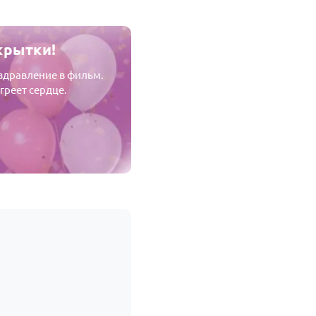
крытки!
оздравление в фильм.
греет сердце.