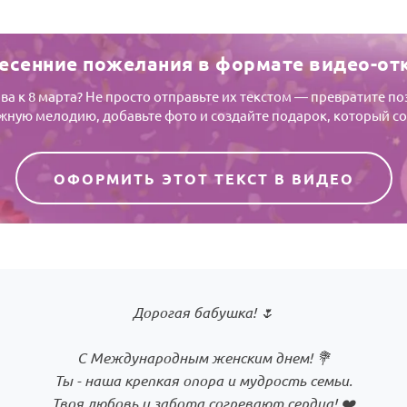
есенние пожелания в формате видео-от
а к 8 марта? Не просто отправьте их текстом — превратите п
ную мелодию, добавьте фото и создайте подарок, который со
ОФОРМИТЬ ЭТОТ ТЕКСТ В ВИДЕО
Дорогая бабушка! 🌷
С Международным женским днем! 💐
Ты - наша крепкая опора и мудрость семьи.
Твоя любовь и забота согревают сердца! ❤️