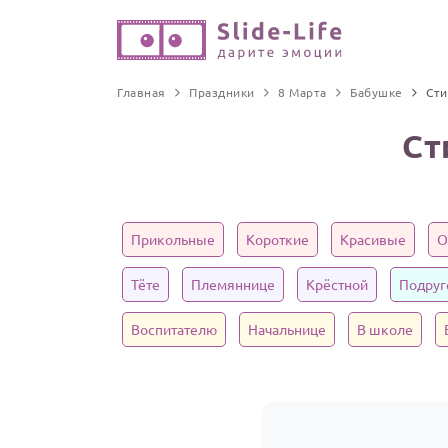
Главная
Праздники
8 Марта
Бабушке
Сти
Ст
Прикольные
Короткие
Красивые
О
Тёте
Племяннице
Крёстной
Подруг
Воспитателю
Начальнице
В школе