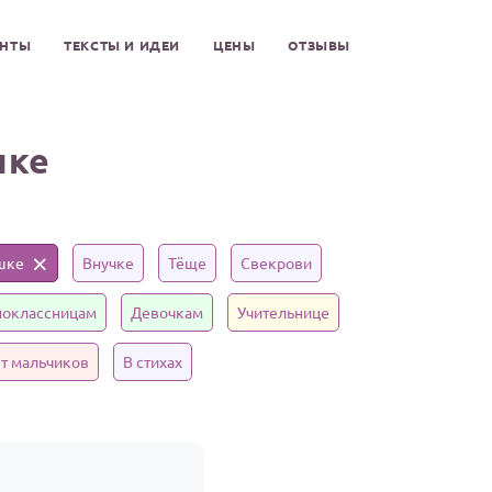
ЕНТЫ
ТЕКСТЫ И ИДЕИ
ЦЕНЫ
ОТЗЫВЫ
шке
шке
Внучке
Тёще
Свекрови
оклассницам
Девочкам
Учительнице
т мальчиков
В стихах