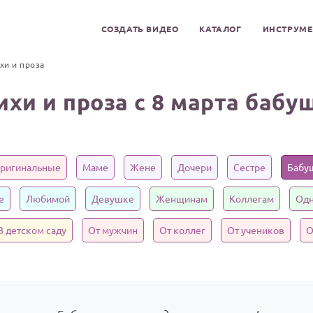
СОЗДАТЬ ВИДЕО
КАТАЛОГ
ИНСТРУМ
хи и проза
ихи и проза с 8 марта бабу
ригинальные
Маме
Жене
Дочери
Сестре
Бабу
е
Любимой
Девушке
Женщинам
Коллегам
Одн
В детском саду
От мужчин
От коллег
От учеников
О