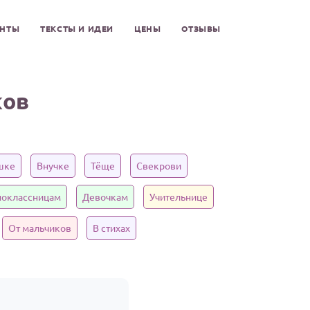
ЕНТЫ
ТЕКСТЫ И ИДЕИ
ЦЕНЫ
ОТЗЫВЫ
ков
шке
Внучке
Тёще
Свекрови
оклассницам
Девочкам
Учительнице
От мальчиков
В стихах