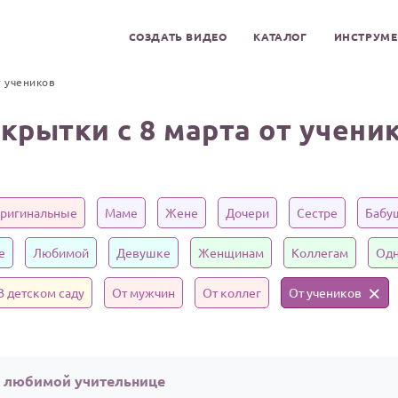
СОЗДАТЬ ВИДЕО
КАТАЛОГ
ИНСТРУМ
 учеников
крытки с 8 марта от учени
ригинальные
Маме
Жене
Дочери
Сестре
Бабу
е
Любимой
Девушке
Женщинам
Коллегам
Одн
В детском саду
От мужчин
От коллег
От учеников
а любимой учительнице