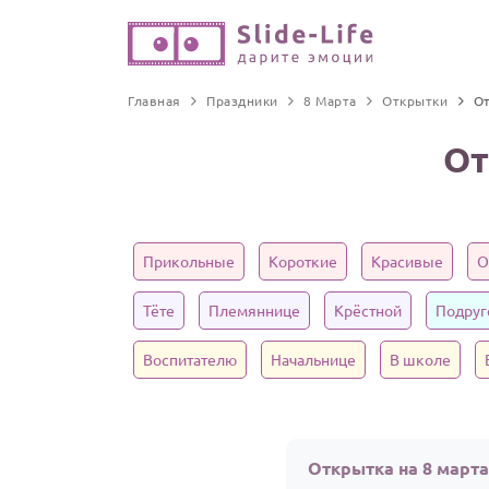
Главная
Праздники
8 Марта
Открытки
От
От
Прикольные
Короткие
Красивые
О
Тёте
Племяннице
Крёстной
Подруг
Воспитателю
Начальнице
В школе
Открытка на 8 март