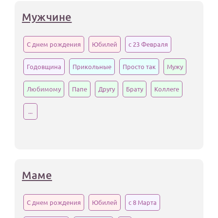
Мужчине
С днем рождения
Юбилей
с 23 Февраля
Годовщина
Прикольные
Просто так
Мужу
Любимому
Папе
Другу
Брату
Коллеге
...
Маме
С днем рождения
Юбилей
с 8 Марта