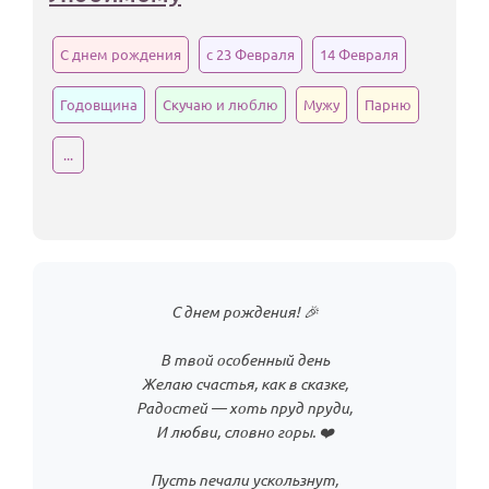
С днем рождения
с 23 Февраля
14 Февраля
Годовщина
Скучаю и люблю
Мужу
Парню
...
С днем рождения! 🎉
В твой особенный день
Желаю счастья, как в сказке,
Радостей — хоть пруд пруди,
И любви, словно горы. ❤️
Пусть печали ускользнут,