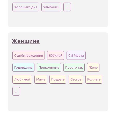
Хорошего дня
Улыбнись
...
Женщине
С днём рождения
Юбилей
С 8 Марта
Годовщина
Прикольные
Просто так
Жене
Любимой
Маме
Подруге
Сестре
Коллеге
...