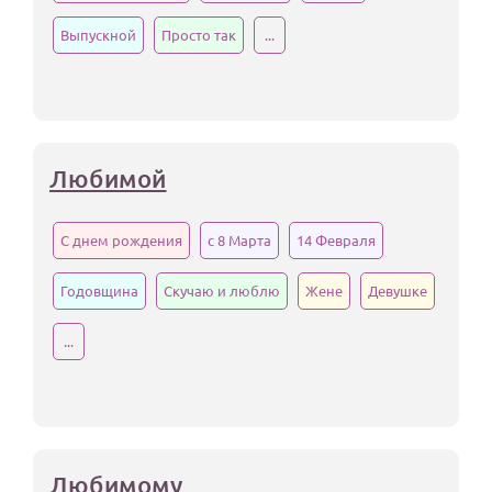
Выпускной
Просто так
...
Любимой
С днем рождения
с 8 Марта
14 Февраля
Годовщина
Скучаю и люблю
Жене
Девушке
...
Любимому