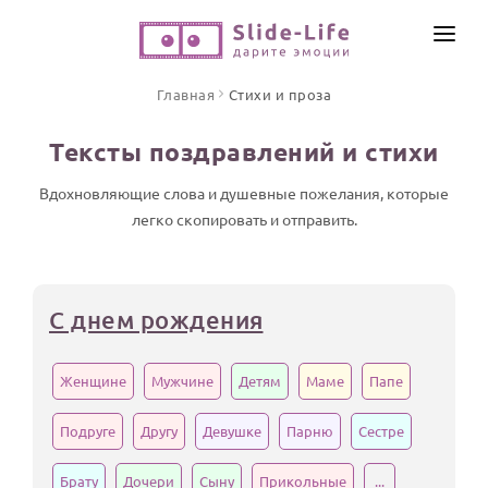
СОЗДАТЬ ВИДЕО
Главная
Стихи и проза
КАТАЛОГ
Тексты поздравлений и стихи
ИНСТРУМЕНТЫ
ПО ФОРМАТУ
Вдохновляющие слова и душевные пожелания, которые
ТЕКСТЫ И ИДЕИ
Видео поздравления
легко скопировать и отправить.
Песни поздравления
ЦЕНЫ
Открытки
ОТЗЫВЫ
С днем рождения
Стихи и тексты
Женщине
Мужчине
Детям
Маме
Папе
ПРАЗДНИКИ
С Днем рождения
Подруге
Другу
Девушке
Парню
Сестре
Юбилей
Брату
Дочери
Сыну
Прикольные
...
Свадьба