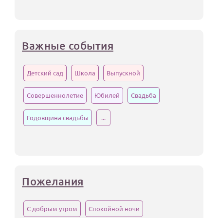
По годам
Важные события
Детский сад
Школа
Выпускной
Совершеннолетие
Юбилей
Свадьба
Годовщина свадьбы
...
Пожелания
С добрым утром
Спокойной ночи