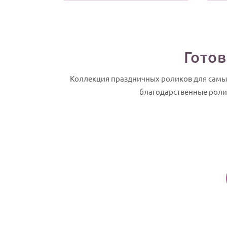
Готов
Коллекция праздничных роликов для самых
благодарственные ролик
Видео поздравление со свадьбой