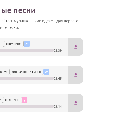
ные песни
вляйтесь музыкальными идеями для первого
иде песни.
V1
С ЮМОРОМ
02:39
НЖ V2
КИНЕМАТОГРАФИЧНО
02:45
2
СОЛНЕЧНО
03:14