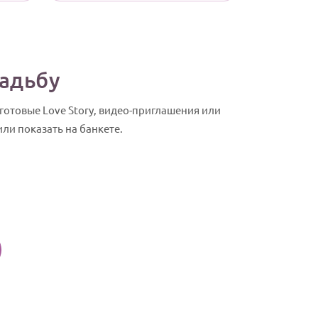
вадьбу
отовые Love Story, видео-приглашения или
ли показать на банкете.
Видео поздр