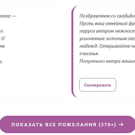
врата —
Поздравляем со свадьбо
Пусть ваш семейный фре
то
паруса ветром нежност
 💠
усыпанные золотым пе
ем
надежд. Открывайте но
счастья.
,
Попутного ветра вашим
Скопировать
ПОКАЗАТЬ ВСЕ ПОЖЕЛАНИЯ (370+)