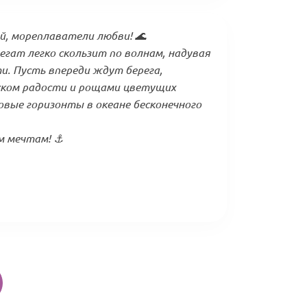
й, мореплаватели любви! 🌊
гат легко скользит по волнам, надувая
и. Пусть впереди ждут берега,
ском радости и рощами цветущих
вые горизонты в океане бесконечного
 мечтам! ⚓️