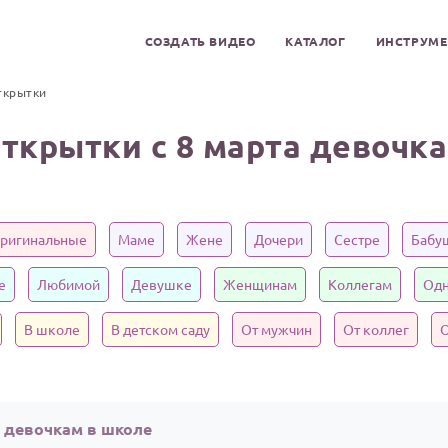
СОЗДАТЬ ВИДЕО
КАТАЛОГ
ИНСТРУМ
ткрытки
ткрытки с 8 марта девочк
ригинальные
Маме
Жене
Дочери
Сестре
Бабу
е
Любимой
Девушке
Женщинам
Коллегам
Одн
В школе
В детском саду
От мужчин
От коллег
О
а девочкам в школе