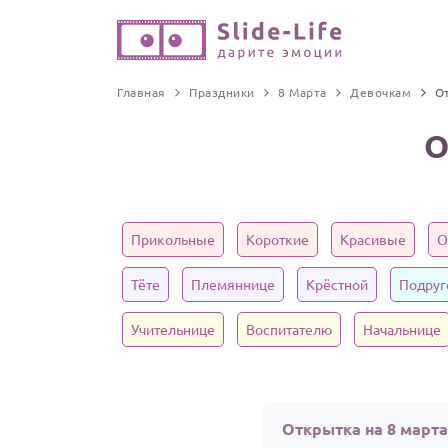
Главная
Праздники
8 Марта
Девочкам
О
О
Прикольные
Короткие
Красивые
О
Тёте
Племяннице
Крёстной
Подруг
Учительнице
Воспитателю
Начальнице
Открытка на 8 март