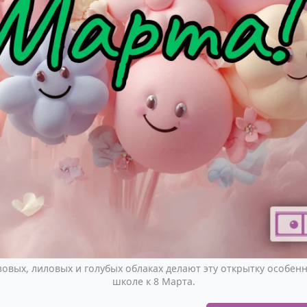
овых, лиловых и голубых облаках делают эту открытку особенн
школе к 8 Марта.