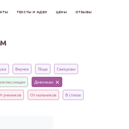
ЕНТЫ
ТЕКСТЫ И ИДЕИ
ЦЕНЫ
ОТЗЫВЫ
ам
шке
Внучке
Тёще
Свекрови
оклассницам
Девочкам
т учеников
От мальчиков
В стихах