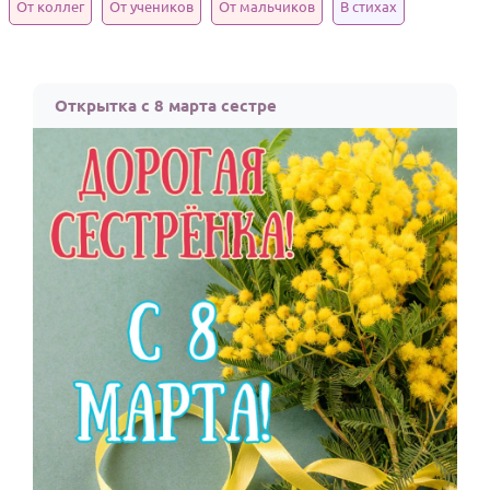
От коллег
От учеников
От мальчиков
В стихах
Годовщина свадьбы
Календарь праздников
Открытка с 8 марта сестре
КОМУ
Женщине
Мужчине
Маме
Папе
Детям
Все родственники
ПЕРСОНАЛЬНЫЕ
Пожелания
По именам