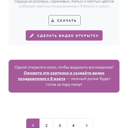
Сердце из розовых, сиреневых, белых и жёлтых цветов
собирает светлое поздравление с 8 Марта и дарит
весеннее настроение.
СКАЧАТЬ
СДЕЛАТЬ ВИДЕО ОТКРЫТКУ
Одной открытки мало, чтобы выразить восхищение?
Оживите эти картинки и создайте видео
поздравление к 8 марта
— нежный ролик будет
готов за пару минут
1
2
3
4