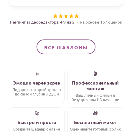
Годовщина свадьбы
Календарь праздников
Рейтинг видеоредактора:
4.9 из 5
на основе 167 оценок
КОМУ
Женщине
ВСЕ ШАБЛОНЫ
Мужчине
Маме
Папе
✨
🎬
Детям
Эмоции через экран
Профессиональный
монтаж
Подарок, который трогает
Все родственники
до самой глубины души
Ваш личный фильм в
безупречном HD качестве
ПЕРСОНАЛЬНЫЕ
🚀
🎁
Пожелания
Быстро и просто
Бесплатный макет
По именам
Создайте шедевр онлайн
Оценивайте готовый ролик