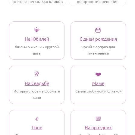
всего за несколько кликов
до принятия решения
По годам
💎
🎂
На Юбилей
С днем рождения
Фильм о жизни к круглой
Яркий сюрприз для
дате
именинника
🥂
❤️
На Свадьбу
Маме
История любви в формате
Самой любимой и близкой
кино
✊
📅
Папе
На праздник