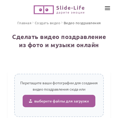
СОЗДАТЬ ВИДЕО
Главная
Создать видео
Видео поздравления
КАТАЛОГ
Сделать видео поздравление
ИНСТРУМЕНТЫ
из фото и музыки онлайн
ПО ФОРМАТУ
ТЕКСТЫ И ИДЕИ
Видео поздравления
Песни поздравления
ЦЕНЫ
Открытки
ОТЗЫВЫ
Стихи и тексты
Перетащите ваши фотографии для создания
видео поздравления сюда или
ПРАЗДНИКИ
С Днем рождения
выберите файлы для загрузки
Юбилей
Свадьба