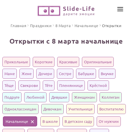
СОЗДАТЬ ВИДЕО
Главная
Праздники
8 Марта
Начальнице
Открытки
КАТАЛОГ
Открытки с 8 марта начальнице
ИНСТРУМЕНТЫ
ПО ФОРМАТУ
ТЕКСТЫ И ИДЕИ
Видео поздравления
Прикольные
Короткие
Красивые
Оригинальные
Песни поздравления
ЦЕНЫ
Маме
Жене
Дочери
Сестре
Бабушке
Внучке
Открытки
ОТЗЫВЫ
Тёще
Свекрови
Тёте
Племяннице
Крёстной
Стихи и тексты
Подруге
Любимой
Девушке
Женщинам
Коллегам
ПРАЗДНИКИ
Одноклассницам
Девочкам
Учительнице
Воспитателю
С Днем рождения
Начальнице
В школе
В детском саду
От мужчин
Юбилей
Свадьба