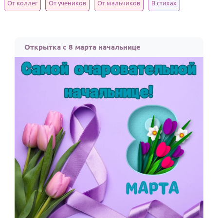
От коллег
От учеников
От мальчиков
В стихах
Годовщина свадьбы
Календарь праздников
Открытка с 8 марта начальнице
КОМУ
Женщине
Мужчине
Маме
Папе
Детям
Все родственники
ПЕРСОНАЛЬНЫЕ
Пожелания
По именам