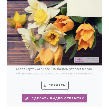
Белая карточка с красным бантом утопает в бело-
жёлтых нарциссах и жёлто-оранжевых тюльпанах.
Самым прекрасным с 8 Марта.
СКАЧАТЬ
СДЕЛАТЬ ВИДЕО ОТКРЫТКУ