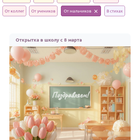
Годовщина свадьбы
От коллег
От учеников
От мальчиков
В стихах
Календарь праздников
КОМУ
Открытка в школу с 8 марта
Женщине
Мужчине
Маме
Папе
Детям
Все родственники
ПЕРСОНАЛЬНЫЕ
Пожелания
По именам