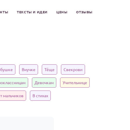
ЕНТЫ
ТЕКСТЫ И ИДЕИ
ЦЕНЫ
ОТЗЫВЫ
и
абушке
Внучке
Тёще
Свекрови
оклассницам
Девочкам
Учительнице
т мальчиков
В стихах