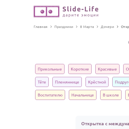
Главная
Праздники
8 Марта
Дочери
Отк
Прикольные
Короткие
Красивые
О
Тёте
Племяннице
Крёстной
Подруг
Воспитателю
Начальнице
В школе
Открытка с междун