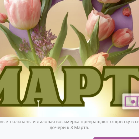
овые тюльпаны и лиловая восьмёрка превращают открытку в с
дочери к 8 Марта.