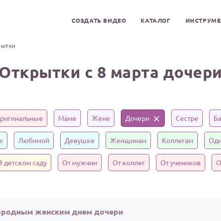
СОЗДАТЬ ВИДЕО
КАТАЛОГ
ИНСТРУМ
рытки
Открытки с 8 марта дочер
ригинальные
Маме
Жене
Дочери
Сестре
Б
е
Любимой
Девушке
Женщинам
Коллегам
Одн
В детском саду
От мужчин
От коллег
От учеников
О
ародным женским днем дочери