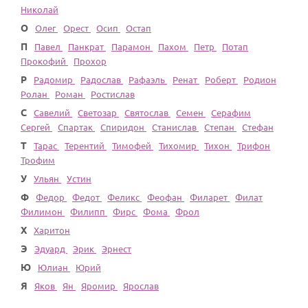
По годам
Николай
О
Олег
Орест
Осип
Остап
П
Павел
Панкрат
Парамон
Пахом
Петр
Потап
Прокофий
Прохор
Р
Радомир
Радослав
Рафаэль
Ренат
Роберт
Родион
Ролан
Роман
Ростислав
С
Савелий
Светозар
Святослав
Семен
Серафим
Сергей
Спартак
Спиридон
Станислав
Степан
Стефан
Т
Тарас
Терентий
Тимофей
Тихомир
Тихон
Трифон
Трофим
У
Ульян
Устин
Ф
Федор
Федот
Феликс
Феофан
Филарет
Филат
Филимон
Филипп
Фирс
Фома
Фрол
Х
Харитон
Э
Эдуард
Эрик
Эрнест
Ю
Юлиан
Юрий
Я
Яков
Ян
Яромир
Ярослав