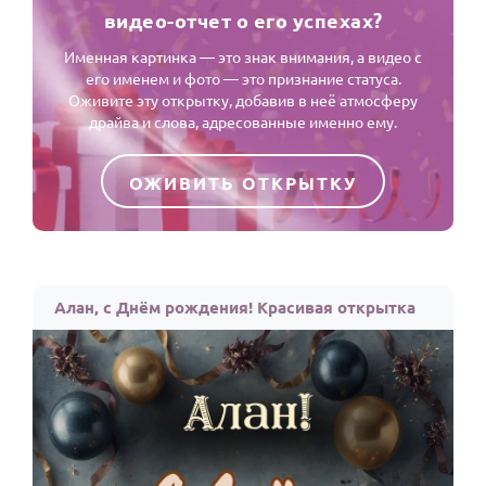
видео-отчет о его успехах?
Именная картинка — это знак внимания, а видео с
его именем и фото — это признание статуса.
Оживите эту открытку, добавив в неё атмосферу
драйва и слова, адресованные именно ему.
ОЖИВИТЬ ОТКРЫТКУ
Алан, с Днём рождения! Красивая открытка