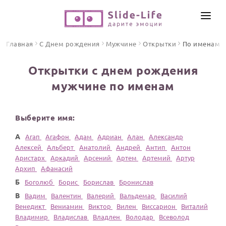
СОЗДАТЬ ВИДЕО
Главная
С Днем рождения
Мужчине
Открытки
По именам
КАТАЛОГ
Открытки с днем рождения
ИНСТРУМЕНТЫ
мужчине по именам
ПО ФОРМАТУ
ТЕКСТЫ И ИДЕИ
Видео поздравления
Выберите имя:
Песни поздравления
ЦЕНЫ
Открытки
А
Агап
Агафон
Адам
Адриан
Алан
Александр
ОТЗЫВЫ
Алексей
Альберт
Анатолий
Андрей
Антип
Антон
Стихи и тексты
Аристарх
Аркадий
Арсений
Артем
Артемий
Артур
Архип
Афанасий
ПРАЗДНИКИ
Б
Боголюб
Борис
Борислав
Бронислав
С Днем рождения
В
Вадим
Валентин
Валерий
Вальдемар
Василий
Венедикт
Вениамин
Виктор
Вилен
Виссарион
Виталий
Юбилей
Владимир
Владислав
Владлен
Володар
Всеволод
Свадьба