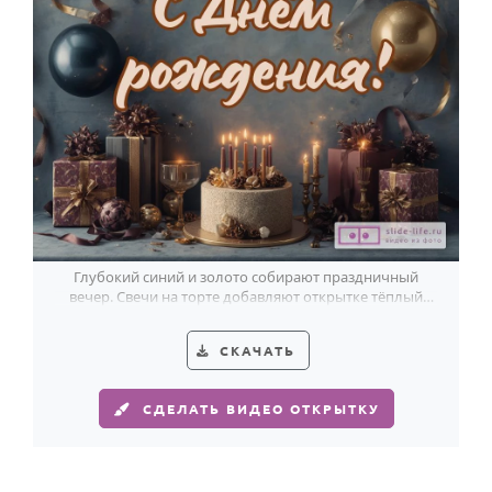
Годовщина свадьбы
Календарь праздников
КОМУ
Женщине
Мужчине
Маме
Папе
Глубокий синий и золото собирают праздничный
вечер. Свечи на торте добавляют открытке тёплый
Детям
свет для Казимира.
Все родственники
СКАЧАТЬ
ПЕРСОНАЛЬНЫЕ
СДЕЛАТЬ ВИДЕО ОТКРЫТКУ
Пожелания
По именам