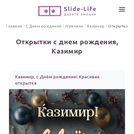
СОЗДАТЬ ВИДЕО
Главная
С Днем рождения
Мужчине
Казимир
Открытки
КАТАЛОГ
Открытки с днем рождения,
ИНСТРУМЕНТЫ
Казимир
ПО ФОРМАТУ
ТЕКСТЫ И ИДЕИ
Видео поздравления
Песни поздравления
ЦЕНЫ
Казимир, с Днём рождения! Красивая
Открытки
открытка
ОТЗЫВЫ
Стихи и тексты
ПРАЗДНИКИ
С Днем рождения
Юбилей
Свадьба