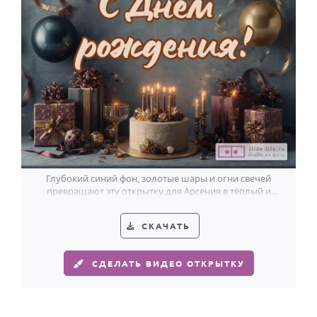
Годовщина свадьбы
Календарь праздников
КОМУ
Женщине
Мужчине
Маме
Папе
Глубокий синий фон, золотые шары и огни свечей
превращают эту открытку для Арсения в тёплый и
Детям
красивый праздник.
Все родственники
СКАЧАТЬ
ПЕРСОНАЛЬНЫЕ
СДЕЛАТЬ ВИДЕО ОТКРЫТКУ
Пожелания
По именам