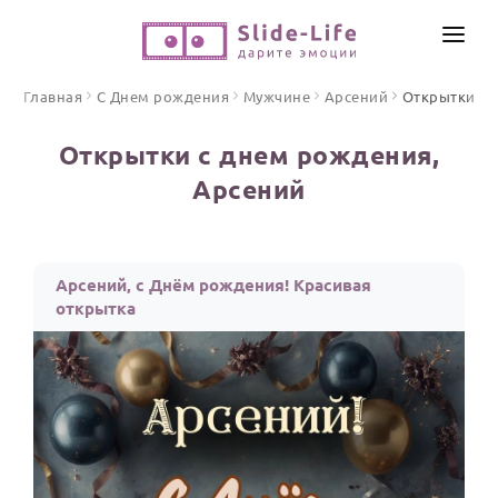
СОЗДАТЬ ВИДЕО
Главная
С Днем рождения
Мужчине
Арсений
Открытки
КАТАЛОГ
Открытки с днем рождения,
ИНСТРУМЕНТЫ
Арсений
ПО ФОРМАТУ
ТЕКСТЫ И ИДЕИ
Видео поздравления
Песни поздравления
ЦЕНЫ
Арсений, с Днём рождения! Красивая
Открытки
открытка
ОТЗЫВЫ
Стихи и тексты
ПРАЗДНИКИ
С Днем рождения
Юбилей
Свадьба