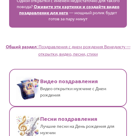
Одной открытки с именем недостаточно для такого
повода?
Оживите эти картинки и создайте видео
поздравление для него
— мощный ролик будет
готов за пару минут
Общий раздел
: Поздравления с днем рождения Венедикту —
открытки, видео, песни, стихи
Видео поздравления
Видео открытки мужчине с Днем
рождения
Песни поздравления
Лучшие песни на День рождения для
мужчин