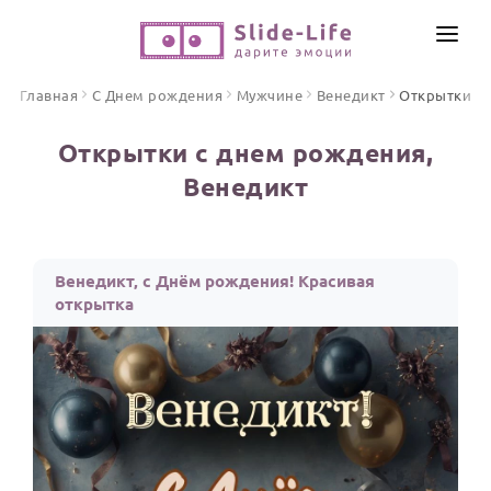
СОЗДАТЬ ВИДЕО
Главная
С Днем рождения
Мужчине
Венедикт
Открытки
КАТАЛОГ
Открытки с днем рождения,
ИНСТРУМЕНТЫ
Венедикт
ПО ФОРМАТУ
ТЕКСТЫ И ИДЕИ
Видео поздравления
Песни поздравления
ЦЕНЫ
Венедикт, с Днём рождения! Красивая
Открытки
открытка
ОТЗЫВЫ
Стихи и тексты
ПРАЗДНИКИ
С Днем рождения
Юбилей
Свадьба