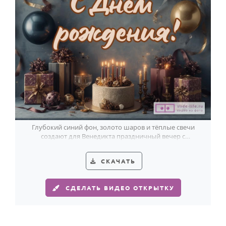
Годовщина свадьбы
Календарь праздников
КОМУ
Женщине
Мужчине
Маме
Папе
Глубокий синий фон, золото шаров и тёплые свечи
создают для Венедикта праздничный вечер с
Детям
благородным настроением.
Все родственники
СКАЧАТЬ
ПЕРСОНАЛЬНЫЕ
СДЕЛАТЬ ВИДЕО ОТКРЫТКУ
Пожелания
По именам