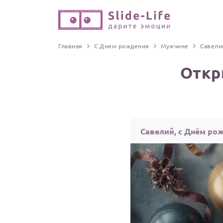
Главная
С Днем рождения
Мужчине
Савели
Откр
Савелий, с Днём ро