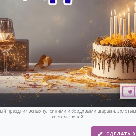
ный праздник вспыхнул синими и бордовыми шарами, золотым
светом свечей.
СДЕЛАТЬ 