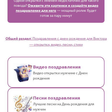
Одной открытки с именем недостаточно для такого
повода?
Оживите эти картинки и создайте видео
поздравление для него
— мощный ролик будет
готов за пару минут
Общий раздел
: Поздравления с днем рождения для Виктора
— открытки, видео, песни, стихи
Видео поздравления
Видео открытки мужчине с Днем
рождения
Песни поздравления
Лучшие песни на День рождения для
мужчин