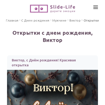
СОЗДАТЬ ВИДЕО
Главная
С Днем рождения
Мужчине
Виктор
Открытки
КАТАЛОГ
Открытки с днем рождения,
ИНСТРУМЕНТЫ
Виктор
ПО ФОРМАТУ
ТЕКСТЫ И ИДЕИ
Видео поздравления
Песни поздравления
ЦЕНЫ
Виктор, с Днём рождения! Красивая
Открытки
открытка
ОТЗЫВЫ
Стихи и тексты
ПРАЗДНИКИ
С Днем рождения
Юбилей
Свадьба