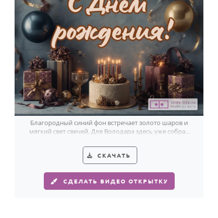
HOT
Выпускной
Календарь праздников
КОМУ
Женщине
Мужчине
Маме
Папе
Благородный синий фон встречает золото шаров и
мягкий свет свечей. Для Володара здесь уже собран
Детям
красивый праздник.
Все родственники
СКАЧАТЬ
ПЕРСОНАЛЬНЫЕ
СДЕЛАТЬ ВИДЕО ОТКРЫТКУ
Пожелания
По именам