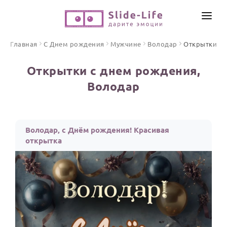
СОЗДАТЬ ВИДЕО
Главная
С Днем рождения
Мужчине
Володар
Открытки
КАТАЛОГ
Открытки с днем рождения,
ИНСТРУМЕНТЫ
Володар
ПО ФОРМАТУ
ТЕКСТЫ И ИДЕИ
Видео поздравления
Песни поздравления
ЦЕНЫ
Володар, с Днём рождения! Красивая
Открытки
открытка
ОТЗЫВЫ
Стихи и тексты
ПРАЗДНИКИ
С Днем рождения
Юбилей
Свадьба