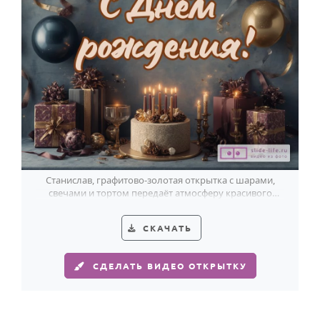
HOT
Выпускной
Календарь праздников
КОМУ
Женщине
Мужчине
Маме
Папе
Станислав, графитово-золотая открытка с шарами,
свечами и тортом передаёт атмосферу красивого
Детям
торжественного вечера.
Все родственники
СКАЧАТЬ
ПЕРСОНАЛЬНЫЕ
СДЕЛАТЬ ВИДЕО ОТКРЫТКУ
Пожелания
По именам