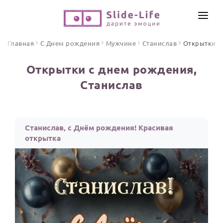
СОЗДАТЬ ВИДЕО
Главная
С Днем рождения
Мужчине
Станислав
Открытки
КАТАЛОГ
Открытки с днем рождения,
ИНСТРУМЕНТЫ
Станислав
ПО ФОРМАТУ
ТЕКСТЫ И ИДЕИ
Видео поздравления
Песни поздравления
ЦЕНЫ
Станислав, с Днём рождения! Красивая
Открытки
открытка
ОТЗЫВЫ
Стихи и тексты
ПРАЗДНИКИ
С Днем рождения
Юбилей
Свадьба