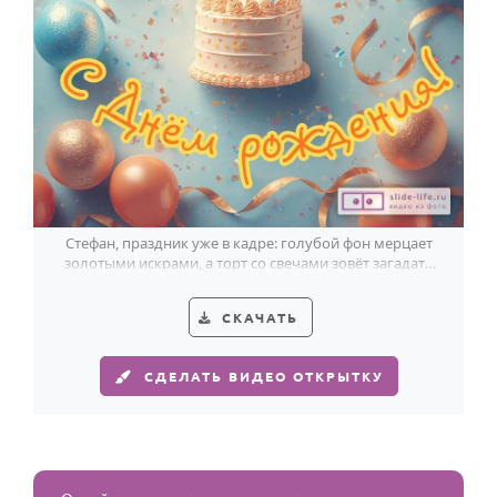
Стефан, праздник уже в кадре: голубой фон мерцает
золотыми искрами, а торт со свечами зовёт загадать
желание.
СКАЧАТЬ
СДЕЛАТЬ ВИДЕО ОТКРЫТКУ