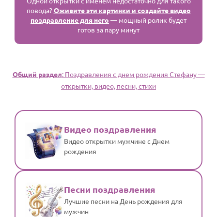
Одной открытки с именем недостаточно для такого
повода?
Оживите эти картинки и создайте видео
поздравление для него
— мощный ролик будет
готов за пару минут
Общий раздел
: Поздравления с днем рождения Стефану —
открытки, видео, песни, стихи
Видео поздравления
Видео открытки мужчине с Днем
рождения
Песни поздравления
Лучшие песни на День рождения для
мужчин