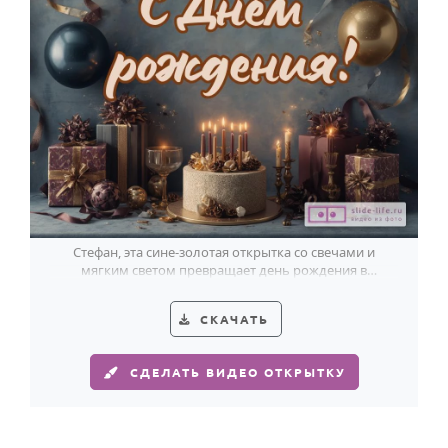
Годовщина свадьбы
Календарь праздников
КОМУ
Женщине
Мужчине
Маме
Папе
Стефан, эта сине-золотая открытка со свечами и
мягким светом превращает день рождения в
Детям
красивый вечерний праздник.
Все родственники
СКАЧАТЬ
ПЕРСОНАЛЬНЫЕ
СДЕЛАТЬ ВИДЕО ОТКРЫТКУ
Пожелания
По именам