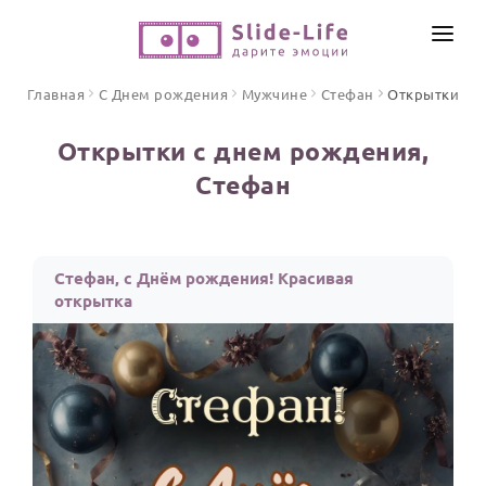
СОЗДАТЬ ВИДЕО
Главная
С Днем рождения
Мужчине
Стефан
Открытки
КАТАЛОГ
Открытки с днем рождения,
ИНСТРУМЕНТЫ
Стефан
ПО ФОРМАТУ
ТЕКСТЫ И ИДЕИ
Видео поздравления
Песни поздравления
ЦЕНЫ
Стефан, с Днём рождения! Красивая
Открытки
открытка
ОТЗЫВЫ
Стихи и тексты
ПРАЗДНИКИ
С Днем рождения
Юбилей
Свадьба