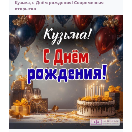
По годам
Кузьма, с Днём рождения! Современная
открытка