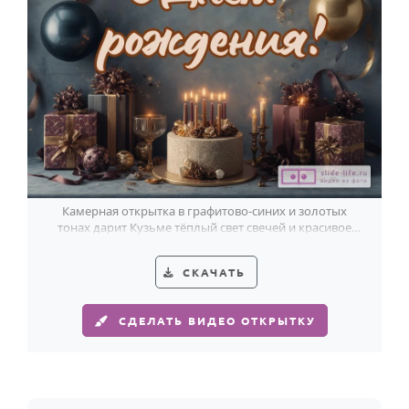
Годовщина свадьбы
Календарь праздников
КОМУ
Женщине
Мужчине
Маме
Камерная открытка в графитово-синих и золотых
Папе
тонах дарит Кузьме тёплый свет свечей и красивое
настроение.
Детям
СКАЧАТЬ
Все родственники
СДЕЛАТЬ ВИДЕО ОТКРЫТКУ
ПЕРСОНАЛЬНЫЕ
Пожелания
По именам