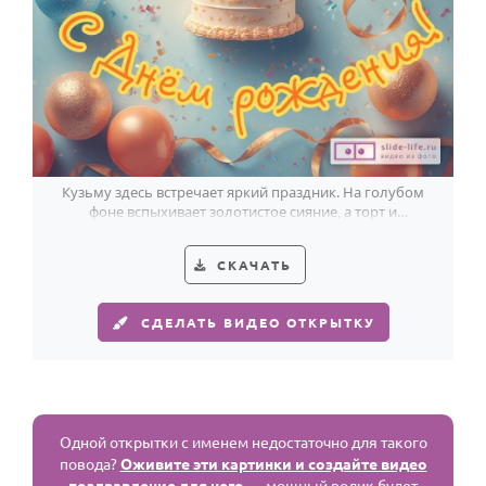
Кузьму здесь встречает яркий праздник. На голубом
фоне вспыхивает золотистое сияние, а торт и
бирюзово-персиковые шары собирают всё внимание.
СКАЧАТЬ
СДЕЛАТЬ ВИДЕО ОТКРЫТКУ
Одной открытки с именем недостаточно для такого
повода?
Оживите эти картинки и создайте видео
поздравление для него
— мощный ролик будет