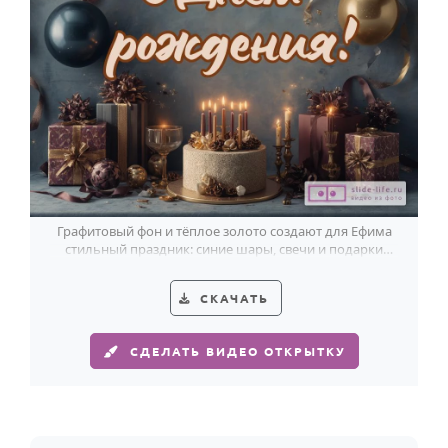
Годовщина свадьбы
Календарь праздников
КОМУ
Женщине
Мужчине
Маме
Графитовый фон и тёплое золото создают для Ефима
Папе
стильный праздник: синие шары, свечи и подарки
добавляют камерный блеск.
Детям
СКАЧАТЬ
Все родственники
СДЕЛАТЬ ВИДЕО ОТКРЫТКУ
ПЕРСОНАЛЬНЫЕ
Пожелания
По именам