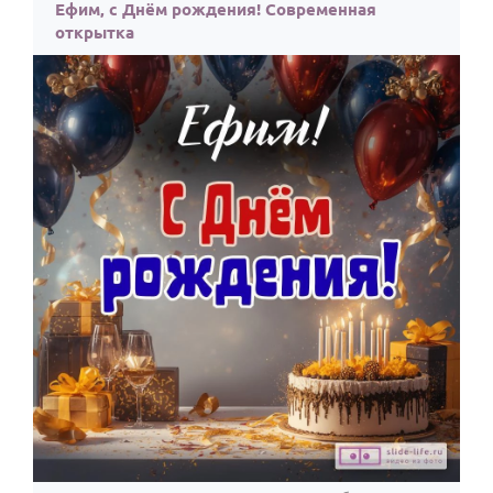
По годам
Ефим, с Днём рождения! Современная
открытка