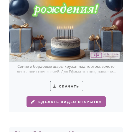
Синие и бордовые шары кружат над тортом, золото
лент ловит свет свечей. Для Ефима это поздравление
выглядит по-настоящему празднично.
СКАЧАТЬ
СДЕЛАТЬ ВИДЕО ОТКРЫТКУ