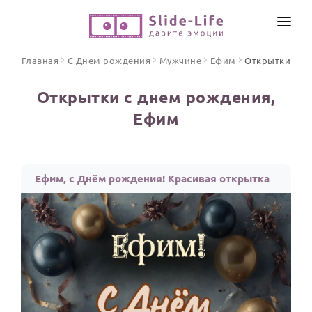
СОЗДАТЬ ВИДЕО
Главная
С Днем рождения
Мужчине
Ефим
Открытки
КАТАЛОГ
Открытки с днем рождения,
ИНСТРУМЕНТЫ
Ефим
ПО ФОРМАТУ
ТЕКСТЫ И ИДЕИ
Видео поздравления
Песни поздравления
ЦЕНЫ
Ефим, с Днём рождения! Красивая открытка
Открытки
ОТЗЫВЫ
Стихи и тексты
ПРАЗДНИКИ
С Днем рождения
Юбилей
Свадьба