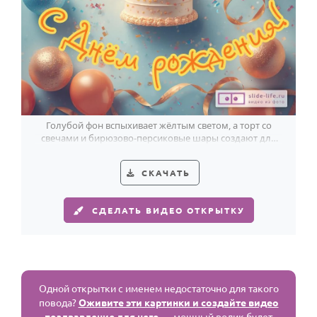
Голубой фон вспыхивает жёлтым светом, а торт со
свечами и бирюзово-персиковые шары создают для
Ефима праздник.
СКАЧАТЬ
СДЕЛАТЬ ВИДЕО ОТКРЫТКУ
Одной открытки с именем недостаточно для такого
повода?
Оживите эти картинки и создайте видео
поздравление для него
— мощный ролик будет