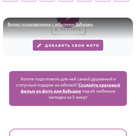
Годовщина свадьбы
Календарь праздников
Видео поздравление с юбилеем бабушке
СКАЧАТЬ
КОМУ
Женщине
ДОБАВИТЬ СВОИ ФОТО
Мужчине
Маме
Папе
Хотите подготовить для неё самый душевный и
Детям
статусный подарок на юбилей?
Создайте красивый
фильм из фото для бабушки
под её любимые
Все родственники
мелодии за 5 минут
ПЕРСОНАЛЬНЫЕ
Пожелания
По именам