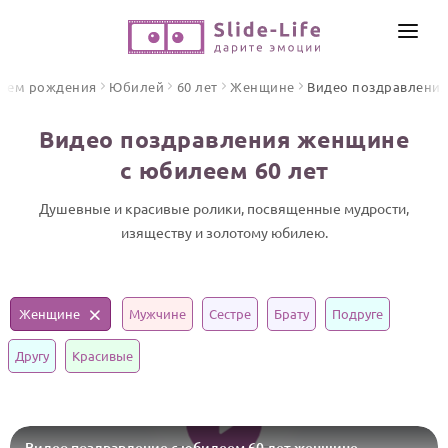
СОЗДАТЬ ВИДЕО
днем рождения
Юбилей
60 лет
Женщине
Видео поздравления
КАТАЛОГ
Видео поздравления женщине
ИНСТРУМЕНТЫ
с юбилеем 60 лет
ПО ФОРМАТУ
ТЕКСТЫ И ИДЕИ
Видео поздравления
Душевные и красивые ролики, посвященные мудрости,
изяществу и золотому юбилею.
Песни поздравления
ЦЕНЫ
Открытки
ОТЗЫВЫ
Стихи и тексты
Женщине
Мужчине
Сестре
Брату
Подруге
ПРАЗДНИКИ
Другу
Красивые
С Днем рождения
Юбилей
Свадьба
Видео поздравление с юбилеем 60 лет женщине