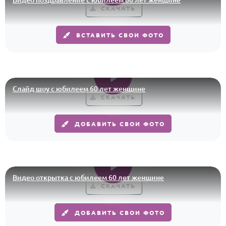
СКАЧАТЬ
Годовщина свадьбы
Календарь праздников
ВСТАВИТЬ СВОИ ФОТО
КОМУ
Женщине
Слайд шоу с юбилеем 60 лет женщине
Мужчине
СКАЧАТЬ
Маме
Папе
ДОБАВИТЬ СВОИ ФОТО
Детям
Все родственники
Видео открытка с юбилеем 60 лет женщине
ПЕРСОНАЛЬНЫЕ
СКАЧАТЬ
Пожелания
По именам
ДОБАВИТЬ СВОИ ФОТО