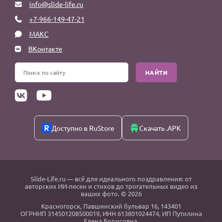
info@slide-life.ru
+7-966-149-47-21
МАКС
ВКонтакте
НАЙТИ
Доступно в RuStore
Скачать .APK
Slide-Life.ru
— всё для идеального поздравления: от
авторских ИИ-песен и стихов до трогательных видео из
ваших фото. © 2026
Красногорск
,
Павшинский бульвар 16,
143401
ОГРНИП 314501208500019, ИНН 613801024474, ИП Путилина
Елена Борисовна.