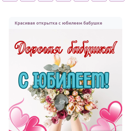
Годовщина свадьбы
Календарь праздников
Красивая открытка с юбилеем бабушке
КОМУ
Женщине
Мужчине
Маме
Папе
Детям
Все родственники
ПЕРСОНАЛЬНЫЕ
Пожелания
По именам