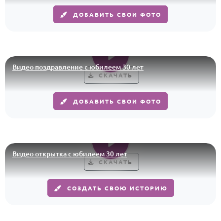
ДОБАВИТЬ СВОИ ФОТО
Годовщина свадьбы
Календарь праздников
КОМУ
Видео поздравление с юбилеем 30 лет
Женщине
СКАЧАТЬ
Мужчине
ДОБАВИТЬ СВОИ ФОТО
Маме
Папе
Детям
Все родственники
Видео открытка с юбилеем 30 лет
СКАЧАТЬ
ПЕРСОНАЛЬНЫЕ
СОЗДАТЬ СВОЮ ИСТОРИЮ
Пожелания
По именам