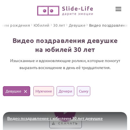
СОЗДАТЬ ВИДЕО
 днем рождения
Юбилей
30 лет
Девушке
Видео поздравления
КАТАЛОГ
Видео поздравления девушке
ИНСТРУМЕНТЫ
на юбилей 30 лет
ПО ФОРМАТУ
ТЕКСТЫ И ИДЕИ
Видео поздравления
Изысканные и вдохновляющие ролики, которые помогут
выразить восхищение в день её тридцатилетия.
Песни поздравления
ЦЕНЫ
Открытки
ОТЗЫВЫ
Стихи и тексты
Девушке
Мужчине
Дочери
Сыну
ПРАЗДНИКИ
С Днем рождения
Видео поздравление с юбилеем 30 лет девушке
Юбилей
СКАЧАТЬ
Свадьба