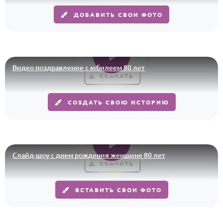
HOT
ДОБАВИТЬ СВОИ ФОТО
Выпускной
Календарь праздников
КОМУ
Видео поздравление с юбилеем 80 лет
Женщине
СКАЧАТЬ
Мужчине
СОЗДАТЬ СВОЮ ИСТОРИЮ
Маме
Папе
Детям
Все родственники
Слайд-шоу с днем рождения женщине 80 лет
СКАЧАТЬ
ПЕРСОНАЛЬНЫЕ
ВСТАВИТЬ СВОИ ФОТО
Пожелания
По именам