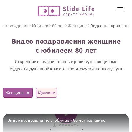
СОЗДАТЬ ВИДЕО
днем рождения
Юбилей
80 лет
Женщине
Видео поздравления
КАТАЛОГ
Видео поздравления женщине
ИНСТРУМЕНТЫ
с юбилеем 80 лет
ПО ФОРМАТУ
ТЕКСТЫ И ИДЕИ
Видео поздравления
Искренние и величественные ролики, посвященные
мудрости, душевной красоте и богатому жизненному пути.
Песни поздравления
ЦЕНЫ
Открытки
ОТЗЫВЫ
Стихи и тексты
Женщине
Мужчине
ПРАЗДНИКИ
С Днем рождения
Видео поздравление с юбилеем 80 лет женщине
Юбилей
СКАЧАТЬ
Свадьба