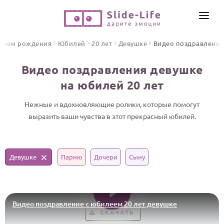
СОЗДАТЬ ВИДЕО
 днем рождения
Юбилей
20 лет
Девушке
Видео поздравления
КАТАЛОГ
Видео поздравления девушке
ИНСТРУМЕНТЫ
на юбилей 20 лет
ПО ФОРМАТУ
ТЕКСТЫ И ИДЕИ
Видео поздравления
Нежные и вдохновляющие ролики, которые помогут
выразить ваши чувства в этот прекрасный юбилей.
Песни поздравления
ЦЕНЫ
Открытки
ОТЗЫВЫ
Стихи и тексты
Девушке
Парню
Дочери
Сыну
ПРАЗДНИКИ
С Днем рождения
Видео поздравление с юбилеем 20 лет девушке
Юбилей
СКАЧАТЬ
Свадьба