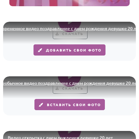
еменное видео поздравление с днем рождения девушке 20 лет
СКАЧАТЬ
ДОБАВИТЬ СВОИ ФОТО
обычное видео поздравление с днем рождения девушке 20 лет
СКАЧАТЬ
ВСТАВИТЬ СВОИ ФОТО
Видео открытка с днем рождения девушке 20 лет