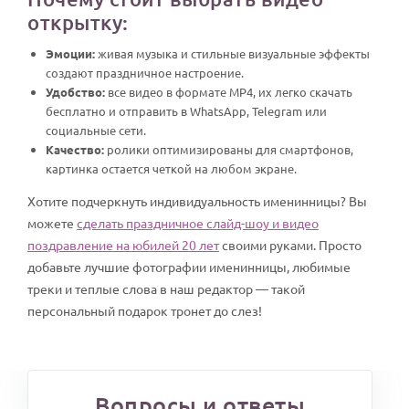
открытку:
Эмоции:
живая музыка и стильные визуальные эффекты
создают праздничное настроение.
Удобство:
все видео в формате MP4, их легко скачать
бесплатно и отправить в WhatsApp, Telegram или
социальные сети.
Качество:
ролики оптимизированы для смартфонов,
картинка остается четкой на любом экране.
Хотите подчеркнуть индивидуальность именинницы? Вы
можете
сделать праздничное слайд-шоу и видео
поздравление на юбилей 20 лет
своими руками. Просто
добавьте лучшие фотографии именинницы, любимые
треки и теплые слова в наш редактор — такой
персональный подарок тронет до слез!
Вопросы и ответы