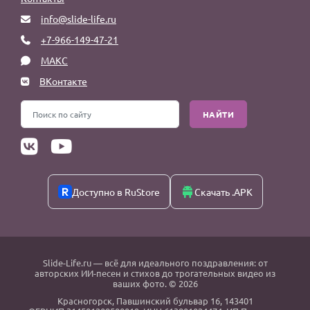
info@slide-life.ru
+7-966-149-47-21
МАКС
ВКонтакте
НАЙТИ
Доступно в RuStore
Скачать .APK
Slide-Life.ru
— всё для идеального поздравления: от
авторских ИИ-песен и стихов до трогательных видео из
ваших фото. © 2026
Красногорск
,
Павшинский бульвар 16,
143401