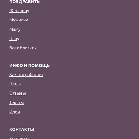
ПОЗДРАВИТЬ
Женщину
Мужчину
Маму
Папу
Всех близких
ИНФО И ПОМОЩЬ
Как это работает
Цены
Отзывы
Тексты
Идеи
КОНТАКТЫ
Контакты