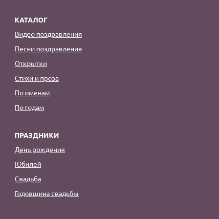
КАТАЛОГ
Видео поздравления
Песни поздравления
Открытки
Стихи и проза
По именам
По годам
ПРАЗДНИКИ
День рождения
Юбилей
Свадьба
Годовщина свадьбы