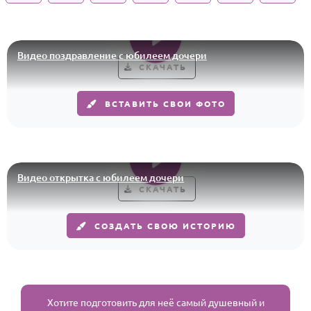
Годовщина свадьбы
Календарь праздников
Видео поздравление с юбилеем дочери
СКАЧАТЬ
КОМУ
Женщине
ВСТАВИТЬ СВОИ ФОТО
Мужчине
Маме
Папе
Видео открытка с юбилеем дочери
СКАЧАТЬ
Детям
Все родственники
СОЗДАТЬ СВОЮ ИСТОРИЮ
ПЕРСОНАЛЬНЫЕ
Пожелания
По именам
Хотите подготовить для неё самый душевный и