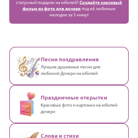
По годам
статусный подарок на юбилей?
Создайте красивый
фильм из фото для дочери
под её любимые
мелодии за 5 минут
Песни поздравления
Лучшие душевные песни для
любимой Дочери на юбилей
Праздничные открытки
Красивые фото и картинки на юбилей
дочери
Слова и стихи