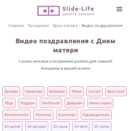
СОЗДАТЬ ВИДЕО
Главная
Праздники
День матери
Видео поздравления
КАТАЛОГ
Видео поздравления с Днем
ИНСТРУМЕНТЫ
матери
ПО ФОРМАТУ
ТЕКСТЫ И ИДЕИ
Видео поздравления
Самые нежные и искренние ролики для главной
женщины в вашей жизни.
Песни поздравления
ЦЕНЫ
Открытки
ОТЗЫВЫ
Стихи и тексты
Дочери
Свекрови
Бабушке
Жене
Сестре
Крестной
ПРАЗДНИКИ
Тёще
Подруге
Любимой
Девушке
Маме парня
С Днем рождения
Воспитателю
Учителю
Коллегам
Руководителю
Юбилей
От детей
От дочери
От сына
От зятя
От мужа
Свадьба