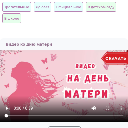
Трогательные
До слез
Официальное
В детском саду
Годовщина свадьбы
В школе
Календарь праздников
КОМУ
Женщине
Видео ко дню матери
Мужчине
Маме
Папе
Детям
Все родственники
ПЕРСОНАЛЬНЫЕ
Пожелания
По именам