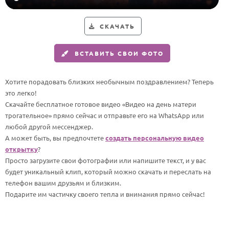
Годовщина свадьбы
СКАЧАТЬ
Календарь праздников
ВСТАВИТЬ СВОИ ФОТО
КОМУ
Женщине
Хотите порадовать близких необычным поздравлением? Теперь
Мужчине
это легко!
Скачайте бесплатное готовое видео «Видео на день матери
Маме
трогательное» прямо сейчас и отправьте его на WhatsApp или
Папе
любой другой мессенджер.
А может быть, вы предпочтете
создать персональную видео
Детям
открытку
?
Все родственники
Просто загрузите свои фотографии или напишите текст, и у вас
будет уникальный клип, который можно скачать и переслать на
телефон вашим друзьям и близким.
ПЕРСОНАЛЬНЫЕ
Подарите им частичку своего тепла и внимания прямо сейчас!
Пожелания
По именам