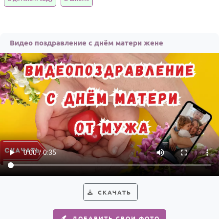
Годовщина свадьбы
Календарь праздников
Видео поздравление с днём матери жене
КОМУ
Женщине
Мужчине
Маме
Папе
Детям
Все родственники
ПЕРСОНАЛЬНЫЕ
Пожелания
СКАЧАТЬ
По именам
ДОБАВИТЬ СВОИ ФОТО