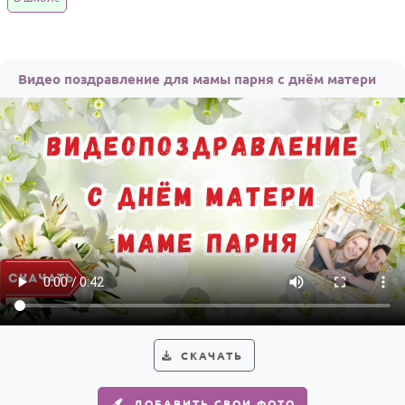
Годовщина свадьбы
Календарь праздников
Видео поздравление для мамы парня с днём матери
КОМУ
Женщине
Мужчине
Маме
Папе
Детям
Все родственники
ПЕРСОНАЛЬНЫЕ
Пожелания
СКАЧАТЬ
По именам
ДОБАВИТЬ СВОИ ФОТО