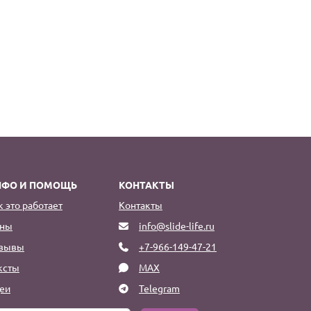
НФО И ПОМОЩЬ
КОНТАКТЫ
к это работает
Контакты
ны
info@slide-life.ru
зывы
+7-966-149-47-21
ксты
MAX
еи
Telegram