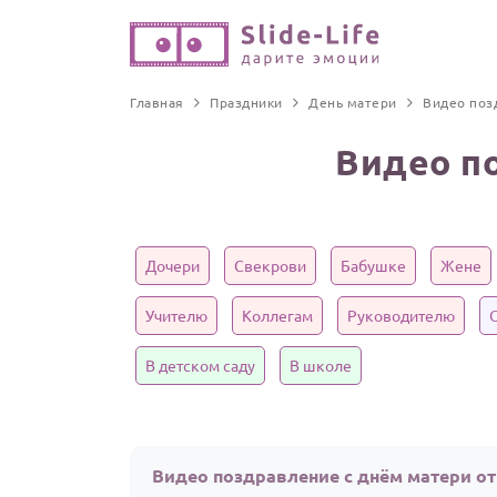
Главная
Праздники
День матери
Видео поз
Видео п
Дочери
Свекрови
Бабушке
Жене
Учителю
Коллегам
Руководителю
В детском саду
В школе
Видео поздравление с днём матери о