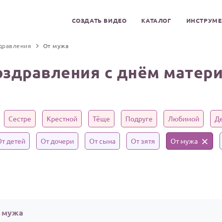
СОЗДАТЬ ВИДЕО
КАТАЛОГ
ИНСТРУМ
дравления
От мужа
оздравления с днём матери
Сестре
Крестной
Тёще
Подруге
Любимой
Д
От детей
От дочери
От сына
От зятя
От мужа
т мужа