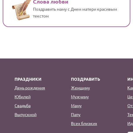
Слова любви
Поздравить маму с Днем матери красивым
текстом
ПРАЗДНИКИ
ПОЗДРАВИТЬ
И
День рождения
Женщину
Ка
Юбилей
Мужчину
Це
Свадьба
Маму
От
Выпускной
Папу
Те
Всех близких
Ид