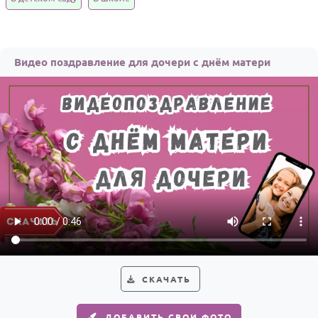
Годовщина свадьбы
Календарь праздников
Видео поздравление для дочери с днём матери
КОМУ
Женщине
Мужчине
Маме
Папе
Детям
Все родственники
ПЕРСОНАЛЬНЫЕ
Пожелания
СКАЧАТЬ
По именам
ДОБАВИТЬ СВОИ ФОТО