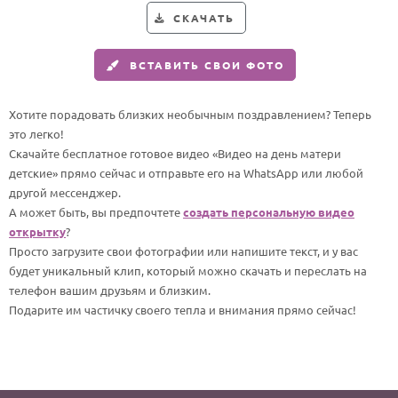
СКАЧАТЬ
Годовщина свадьбы
Календарь праздников
ВСТАВИТЬ СВОИ ФОТО
КОМУ
Хотите порадовать близких необычным поздравлением? Теперь
Женщине
это легко!
Скачайте бесплатное готовое видео «Видео на день матери
Мужчине
детские» прямо сейчас и отправьте его на WhatsApp или любой
Маме
другой мессенджер.
А может быть, вы предпочтете
создать персональную видео
Папе
открытку
?
Детям
Просто загрузите свои фотографии или напишите текст, и у вас
будет уникальный клип, который можно скачать и переслать на
Все родственники
телефон вашим друзьям и близким.
Подарите им частичку своего тепла и внимания прямо сейчас!
ПЕРСОНАЛЬНЫЕ
Пожелания
По именам