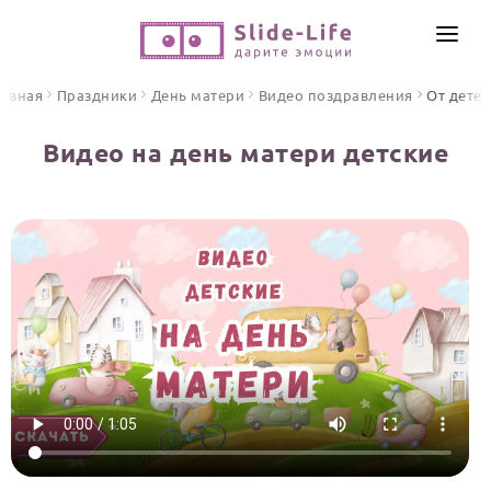
СОЗДАТЬ ВИДЕО
лавная
Праздники
День матери
Видео поздравления
От дете
КАТАЛОГ
Видео на день матери детские
ИНСТРУМЕНТЫ
ПО ФОРМАТУ
ТЕКСТЫ И ИДЕИ
Видео поздравления
Песни поздравления
ЦЕНЫ
Открытки
ОТЗЫВЫ
Стихи и тексты
ПРАЗДНИКИ
С Днем рождения
Юбилей
Свадьба