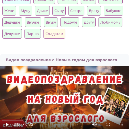
Годовщина свадьбы
Жене
Мужу
Дочке
Сыну
Сестре
Брату
Бабушке
Календарь праздников
Дедушке
Внучке
Внуку
Подруге
Другу
Любимому
КОМУ
Девушке
Парню
Солдатам
Женщине
Мужчине
Видео поздравление с Новым годом для взрослого
Маме
Папе
Детям
Все родственники
ПЕРСОНАЛЬНЫЕ
Пожелания
По именам