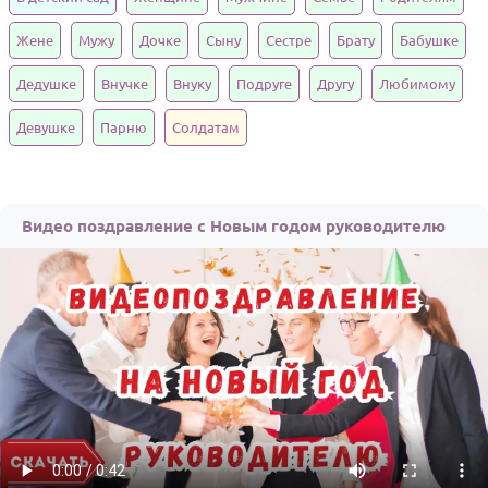
Годовщина свадьбы
Жене
Мужу
Дочке
Сыну
Сестре
Брату
Бабушке
Календарь праздников
Дедушке
Внучке
Внуку
Подруге
Другу
Любимому
КОМУ
Девушке
Парню
Солдатам
Женщине
Мужчине
Видео поздравление с Новым годом руководителю
Маме
Папе
Детям
Все родственники
ПЕРСОНАЛЬНЫЕ
Пожелания
По именам