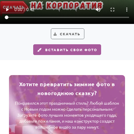
СКАЧАТЬ
ВСТАВИТЬ СВОИ ФОТО
Хотите превратить зимние фото в
новогоднюю сказку?
Понравился этот праздничный стиль? Любой шаблон
с Новым годом можно сделать персональным.
Загрузите фото лучших моментов уходящего года,
добавьте пожелания, и наш конструктор создаст
волшебное видео за пару минут.