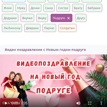
Годовщина свадьбы
Жене
Мужу
Дочке
Сыну
Сестре
Брату
Бабушке
Календарь праздников
Дедушке
Внучке
Внуку
Подруге
Другу
КОМУ
Любимому
Девушке
Парню
Солдатам
Женщине
Мужчине
Видео поздравление с Новым годом подруге
Маме
Папе
Детям
Все родственники
ПЕРСОНАЛЬНЫЕ
Пожелания
По именам