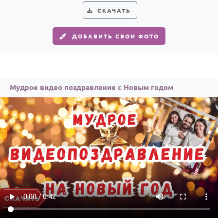
СКАЧАТЬ
ДОБАВИТЬ СВОИ ФОТО
Мудрое видео поздравление с Новым годом