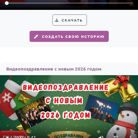
По годам
СКАЧАТЬ
СОЗДАТЬ СВОЮ ИСТОРИЮ
Видеопоздравление с новым 2026 годом