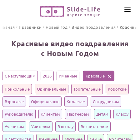
СОЗДАТЬ ВИДЕО
Главная
Праздники
Новый год
Видео поздравления
Красивые
КАТАЛОГ
Красивые видео поздравления
ИНСТРУМЕНТЫ
с Новым Годом
ПО ФОРМАТУ
ТЕКСТЫ И ИДЕИ
Видео поздравления
Песни поздравления
ЦЕНЫ
С наступающим
2026
Именные
Красивые
Открытки
ОТЗЫВЫ
Прикольные
Оригинальные
Трогательные
Короткие
Стихи и тексты
Взрослые
Официальные
Коллегам
Сотрудникам
ПРАЗДНИКИ
Руководителю
Клиентам
Партнерам
Детям
Классу
С Днем рождения
Ученикам
Учителям
В школу
Воспитателям
Юбилей
В детский сад
Женщине
Мужчине
Семье
Родителям
Свадьба