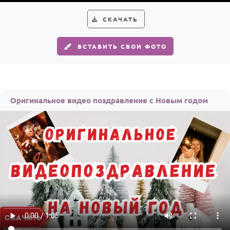
СКАЧАТЬ
ВСТАВИТЬ СВОИ ФОТО
Оригинальное видео поздравление с Новым годом