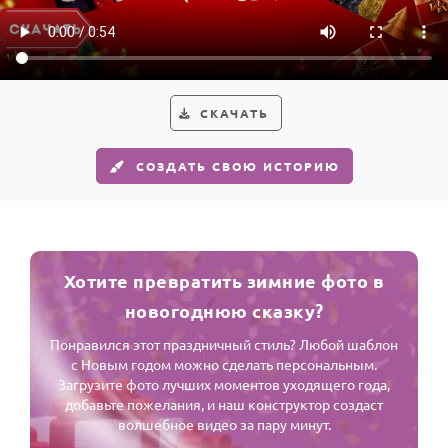
СКАЧАТЬ
СОЗДАТЬ СВОЮ ИСТОРИЮ
Хотите превратить зимние фото в
новогоднюю сказку?
Понравился этот праздничный стиль? Любой шаблон
с Новым годом можно сделать персональным.
Загрузите фото лучших моментов уходящего года,
добавьте пожелания, и наш конструктор создаст
волшебное видео за пару минут.