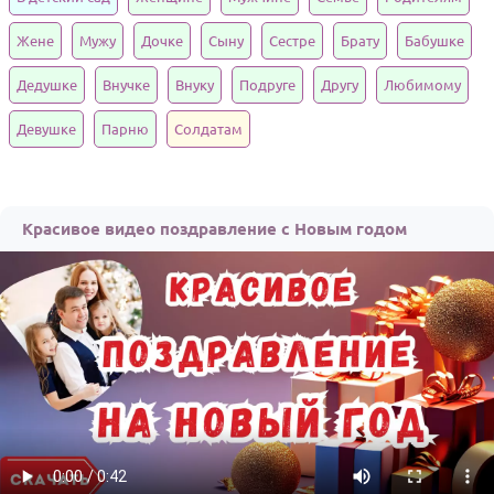
Годовщина свадьбы
Жене
Мужу
Дочке
Сыну
Сестре
Брату
Бабушке
Календарь праздников
Дедушке
Внучке
Внуку
Подруге
Другу
Любимому
КОМУ
Девушке
Парню
Солдатам
Женщине
Мужчине
Красивое видео поздравление с Новым годом
Маме
Папе
Детям
Все родственники
ПЕРСОНАЛЬНЫЕ
Пожелания
По именам