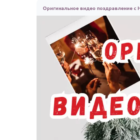
Оригинальное видео поздравление с