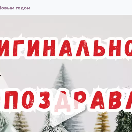
 Новым годом