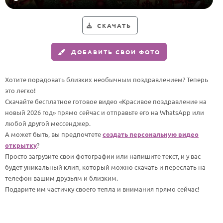
HOT
Выпускной
СКАЧАТЬ
Календарь праздников
ДОБАВИТЬ СВОИ ФОТО
КОМУ
Женщине
Хотите порадовать близких необычным поздравлением? Теперь
Мужчине
это легко!
Скачайте бесплатное готовое видео «Красивое поздравление на
Маме
новый 2026 год» прямо сейчас и отправьте его на WhatsApp или
Папе
любой другой мессенджер.
А может быть, вы предпочтете
создать персональную видео
Детям
открытку
?
Все родственники
Просто загрузите свои фотографии или напишите текст, и у вас
будет уникальный клип, который можно скачать и переслать на
телефон вашим друзьям и близким.
ПЕРСОНАЛЬНЫЕ
Подарите им частичку своего тепла и внимания прямо сейчас!
Пожелания
По именам