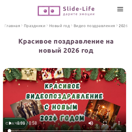
СОЗДАТЬ ВИДЕО
Главная
Праздники
Новый год
Видео поздравления
2026
КАТАЛОГ
Красивое поздравление на
ИНСТРУМЕНТЫ
новый 2026 год
ПО ФОРМАТУ
ТЕКСТЫ И ИДЕИ
Видео поздравления
Песни поздравления
ЦЕНЫ
Открытки
ОТЗЫВЫ
Стихи и тексты
ПРАЗДНИКИ
С Днем рождения
Юбилей
Свадьба