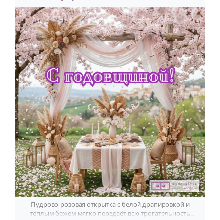
Пудрово-розовая открытка с белой драпировкой и
тёплым бежем мягко передаёт всю трогательность