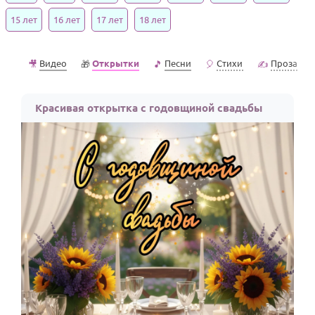
15 лет
16 лет
17 лет
18 лет
Годовщина свадьбы
Календарь праздников
Видео
Открытки
Песни
Стихи
Проза
🎥
🎁
🎵
🎈
✍️
КОМУ
Женщине
Красивая открытка с годовщиной свадьбы
Мужчине
Маме
Папе
Детям
Все родственники
ПЕРСОНАЛЬНЫЕ
Пожелания
По именам