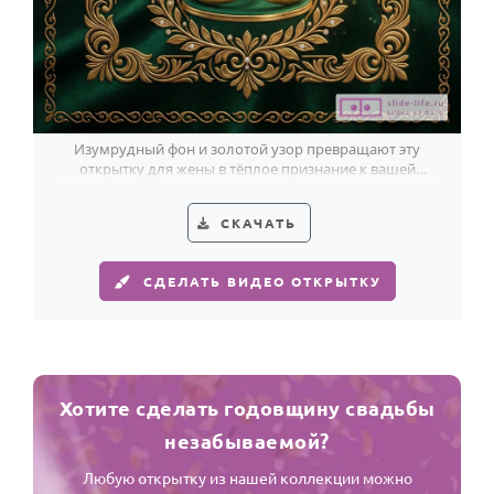
Изумрудный фон и золотой узор превращают эту
открытку для жены в тёплое признание к вашей
годовщине.
СКАЧАТЬ
СДЕЛАТЬ ВИДЕО ОТКРЫТКУ
Хотите сделать годовщину свадьбы
незабываемой?
Любую открытку из нашей коллекции можно