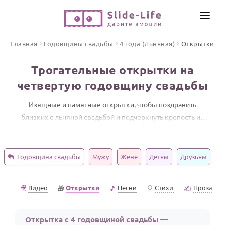
СОЗДАТЬ ВИДЕО
Главная
Годовщины свадьбы
4 года (Льняная)
Открытки
КАТАЛОГ
Трогательные открытки на
ИНСТРУМЕНТЫ
четвертую годовщину свадьбы
ПО ФОРМАТУ
ТЕКСТЫ И ИДЕИ
Видео поздравления
Изящные и памятные открытки, чтобы поздравить
близких с льняной свадьбой и подчеркнуть крепость их
Песни поздравления
ЦЕНЫ
союза.
Открытки
ОТЗЫВЫ
Стихи и тексты
Годовщина свадьбы
Мужу
Жене
Детям
Друзьям
ПРАЗДНИКИ
Видео
Открытки
Песни
Стихи
Проза
🎥
🎁
🎵
🎈
✍️
С Днем рождения
Юбилей
Открытка с 4 годовщиной свадьбы —
Свадьба