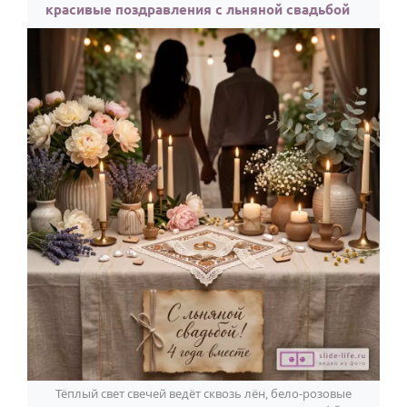
красивые поздравления с льняной свадьбой
Годовщина свадьбы
Календарь праздников
КОМУ
Женщине
Мужчине
Маме
Папе
Детям
Все родственники
ПЕРСОНАЛЬНЫЕ
Пожелания
По именам
Тёплый свет свечей ведёт сквозь лён, бело-розовые