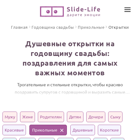
СОЗДАТЬ ВИДЕО
Главная
Годовщина свадьбы
Прикольные
Открытки
КАТАЛОГ
Душевные открытки на
ИНСТРУМЕНТЫ
годовщину свадьбы:
ПО ФОРМАТУ
поздравления для самых
ТЕКСТЫ И ИДЕИ
Видео поздравления
важных моментов
Песни поздравления
ЦЕНЫ
Открытки
Трогательные и стильные открытки, чтобы красиво
ОТЗЫВЫ
поздравить супругов с годовщиной и выразить самые
Стихи и тексты
теплые чувства.
ПРАЗДНИКИ
Мужу
Жене
Родителям
Детям
Дочери
Сыну
С Днем рождения
Юбилей
Красивые
Прикольные
Душевные
Короткие
Свадьба