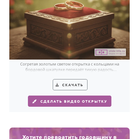
Согретая золотым светом открытка с кольцами на
бордовой шкатулке передаёт тихую радость
годовщины свадьбы.
СКАЧАТЬ
СДЕЛАТЬ ВИДЕО ОТКРЫТКУ
Хотите превратить годовщину в