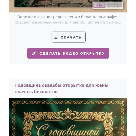
Золотистые огни среди зелени и белая каллиграфия
создают камерный вечер для двоих. Тёплая открытка к
годовщине.
СКАЧАТЬ
СДЕЛАТЬ ВИДЕО ОТКРЫТКУ
Годовщина свадьбы открытка для жены
скачать бесплатно