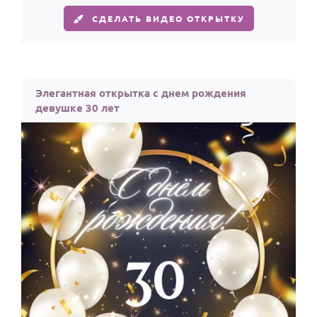
СДЕЛАТЬ ВИДЕО ОТКРЫТКУ
Элегантная открытка с днем рождения
девушке 30 лет