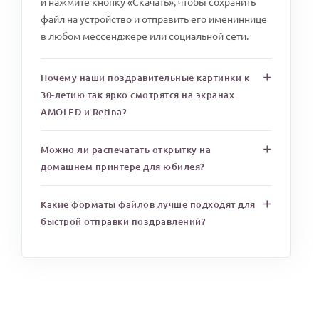
и нажмите кнопку «Скачать», чтобы сохранить
файл на устройство и отправить его имениннице
в любом мессенджере или социальной сети.
Почему наши поздравительные картинки к
30-летию так ярко смотрятся на экранах
AMOLED и Retina?
Можно ли распечатать открытку на
домашнем принтере для юбилея?
Какие форматы файлов лучше подходят для
быстрой отправки поздравлений?