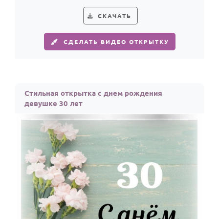
настоящему праздничный жест.
СКАЧАТЬ
СДЕЛАТЬ ВИДЕО ОТКРЫТКУ
Стильная открытка с днем рождения
девушке 30 лет