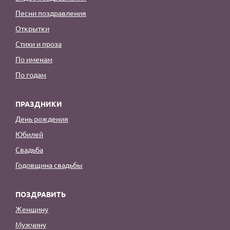
Песни поздравления
Открытки
Стихи и проза
По именам
По годам
ПРАЗДНИКИ
День рождения
Юбилей
Свадьба
Годовщина свадьбы
ПОЗДРАВИТЬ
Женщину
Мужчину