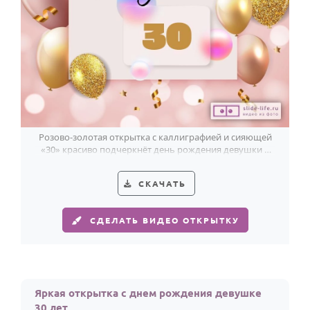
Розово-золотая открытка с каллиграфией и сияющей
«30» красиво подчеркнёт день рождения девушки и
особое настроение юбилея.
СКАЧАТЬ
СДЕЛАТЬ ВИДЕО ОТКРЫТКУ
Яркая открытка с днем рождения девушке
30 лет