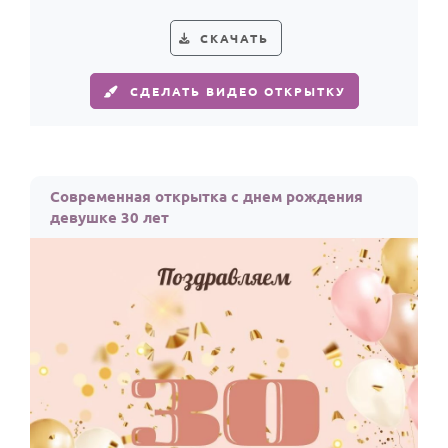
свои 30 лет.
СКАЧАТЬ
СДЕЛАТЬ ВИДЕО ОТКРЫТКУ
Современная открытка с днем рождения
девушке 30 лет