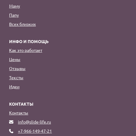
Маму
Папу
Всех близких
ИНФО И ПОМОЩЬ
Как это работает
Цены
Отзывы
Тексты
Идеи
КОНТАКТЫ
Контакты
info@slide-life.ru
+7-966-149-47-21