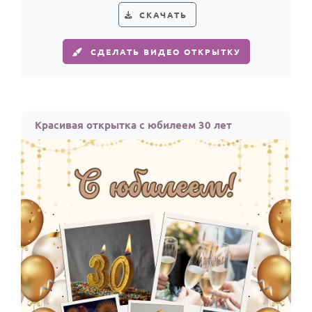
По годам
СКАЧАТЬ
СДЕЛАТЬ ВИДЕО ОТКРЫТКУ
Красивая открытка с юбилеем 30 лет