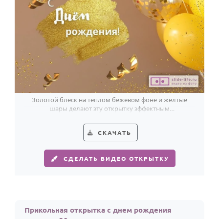
Золотой блеск на тёплом бежевом фоне и жёлтые
шары делают эту открытку эффектным
поздравлением девушке на 30-летие.
СКАЧАТЬ
СДЕЛАТЬ ВИДЕО ОТКРЫТКУ
Прикольная открытка с днем рождения