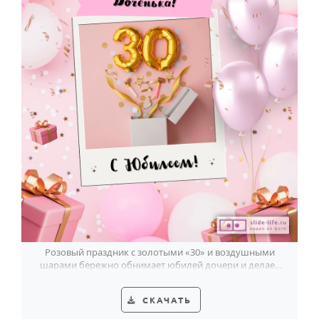
Розовый праздник с золотыми «30» и воздушными
шарами бережно обнимает юбилей дочери и делает
этот день ещё светлее.
СКАЧАТЬ